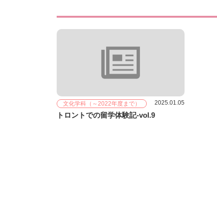
台湾（台中・台
北）プログラム
韓国（ソウル）プ
ログラム
ベトナム（フエ・
ハノイ）プログラ
ム
SAP体験記
2025.01.05
文化学科（～2022年度まで）
トロントでの留学体験記-vol.9