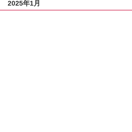
2025年1月
文化資源を用いた
観光資源化・地域
活性化の試み
都市構造の文化的
視点からの再確認
とその観光の可能
性
蘇る映画史
歴史的建築・美術
の調査研究方法の
体験学習と芸術文
化の未来への継承
他文化からの視線
を追体験し、他文
化との接触・越境
を再考する
哲学カフェの運営