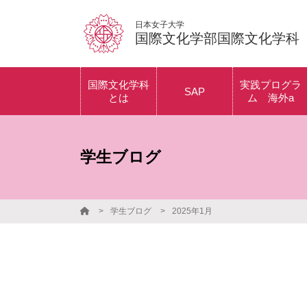
日本女子大学
国際文化学部国際文化学科
国際文化学科
実践プログラ
SAP
とは
ム 海外a
時間割紹介
アメリカ（ボスト
アメリカプロ
ン）プログラム
ム
授業紹介
学生ブログ
イギリス（オック
カナダプログ
スフォード）プロ
フランスプロ
グラム
ム
学生ブログ
2025年1月
オーストラリア
中国プログラ
（シドニー）プロ
グラム
海外a体験記
フランス（南仏・
パリ）プログラム