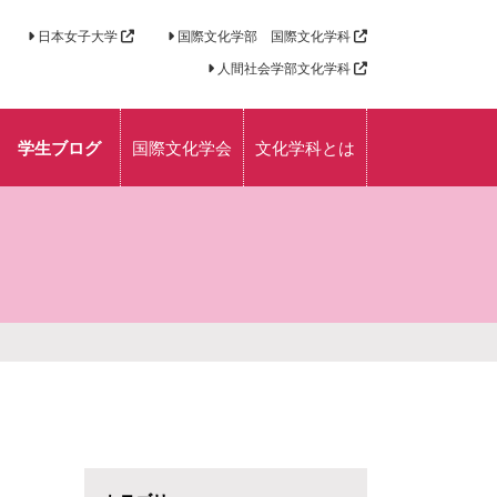
日本女子大学
国際文化学部 国際文化学科
人間社会学部文化学科
学生ブログ
国際文化学会
文化学科とは
コース説明
学生が語る文化学
科の魅力
授業紹介
時間割紹介
学内写真
外国語学修／海外
研修