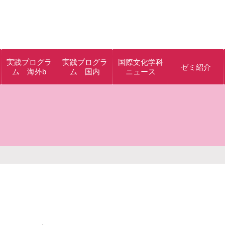
実践プログラ
実践プログラ
国際文化学科
ゼミ紹介
ム 海外b
ム 国内
ニュース
グラ
海外b体験記
クラシック音楽の
解説・批評の実践
ラム
多様なアートの体
験を通して、 アー
グラ
トと社会を考える
身体を用いたパフ
ム
ォーマンスについ
てのワークショッ
プ
西洋ファッション
研究