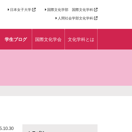
日本女子大学
国際文化学部 国際文化学科
人間社会学部文化学科
学生ブログ
国際文化学会
文化学科とは
コース説明
学生が語る文化学
科の魅力
授業紹介
時間割紹介
学内写真
外国語学修／海外
研修
5.10.30