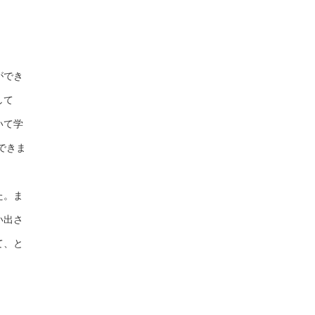
ができ
して
いて学
できま
た。ま
い出さ
て、と