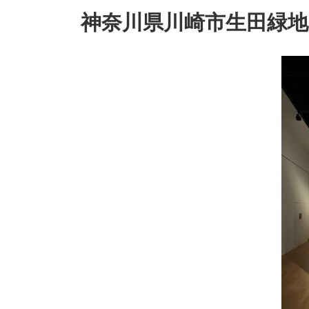
台湾（台中・台
神奈川県川崎市生田緑地
北）プログラム
韓国（ソウル）プ
ログラム
ベトナム（フエ・
ハノイ）プログラ
ム
SAP体験記