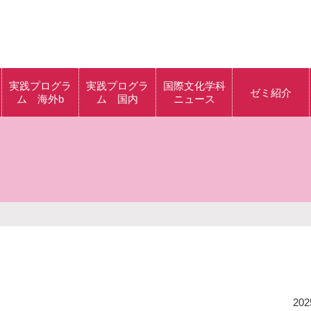
実践プログラ
実践プログラ
国際文化学科
ゼミ紹介
ム 海外b
ム 国内
ニュース
グラ
海外b体験記
クラシック音楽の
解説・批評の実践
ラム
多様なアートの体
験を通して、 アー
グラ
トと社会を考える
身体を用いたパフ
ム
ォーマンスについ
てのワークショッ
プ
西洋ファッション
202
研究