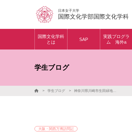
日本女子大学
国際文化学部国際文化学科
国際文化学科
実践プログラ
SAP
とは
ム 海外a
時間割紹介
アメリカ（ボスト
アメリカプロ
ン）プログラム
ム
授業紹介
学生ブログ
イギリス（オック
カナダプログ
スフォード）プロ
フランスプロ
グラム
ム
学生ブログ
神奈川県川崎市生田緑地と岡本太郎美術館
オーストラリア
中国プログラ
（シドニー）プロ
グラム
海外a体験記
フランス（南仏・
パリ）プログラム
大阪・関西万博訪問記