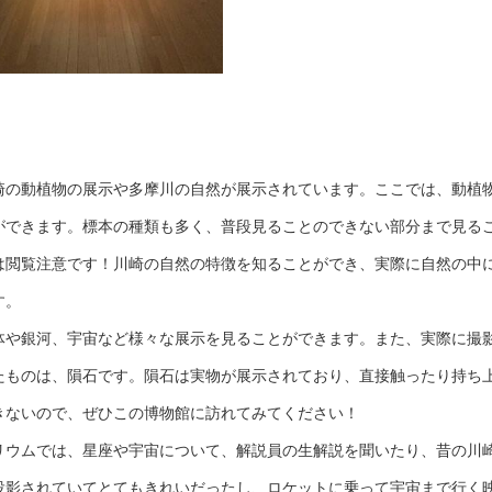
による他者との対
話実践
国内プログラム体
験記
崎の動植物の展示や多摩川の自然が展示されています。ここでは、動植
ができます。標本の種類も多く、普段見ることのできない部分まで見る
は閲覧注意です！川崎の自然の特徴を知ることができ、実際に自然の中
す。
や銀河、宇宙など様々な展示を見ることができます。また、実際に撮
たものは、隕石です。隕石は実物が展示されており、直接触ったり持ち
きないので、ぜひこの博物館に訪れてみてください！
リウムでは、星座や宇宙について、解説員の生解説を聞いたり、昔の川
投影されていてとてもきれいだったし、ロケットに乗って宇宙まで行く