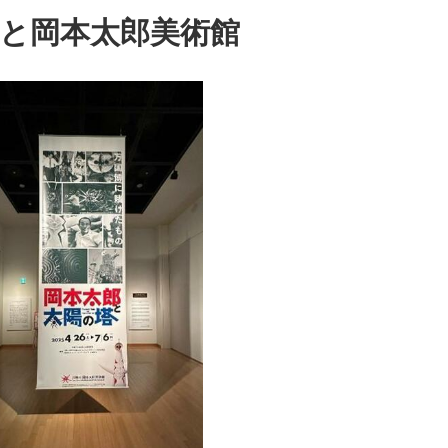
と岡本太郎美術館
文化資源を用いた
観光資源化・地域
活性化の試み
都市構造の文化的
視点からの再確認
とその観光の可能
性
蘇る映画史
歴史的建築・美術
の調査研究方法の
体験学習と芸術文
化の未来への継承
他文化からの視線
を追体験し、他文
化との接触・越境
を再考する
哲学カフェの運営