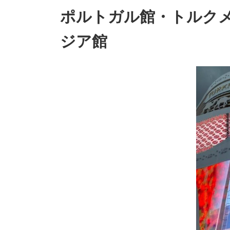
台湾（台中・台
ポルトガル館・トルク
北）プログラム
韓国（ソウル）プ
ジア館
ログラム
ベトナム（フエ・
ハノイ）プログラ
ム
SAP体験記