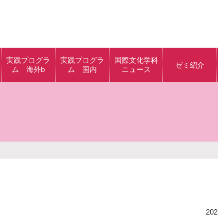
実践プログラ
実践プログラ
国際文化学科
ゼミ紹介
ム 海外b
ム 国内
ニュース
グラ
海外b体験記
クラシック音楽の
解説・批評の実践
ラム
多様なアートの体
験を通して、 アー
グラ
トと社会を考える
身体を用いたパフ
ム
ォーマンスについ
てのワークショッ
プ
西洋ファッション
202
研究