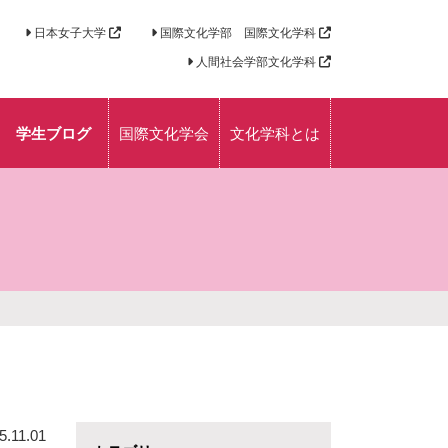
日本女子大学
国際文化学部 国際文化学科
人間社会学部文化学科
学生ブログ
国際文化学会
文化学科とは
コース説明
学生が語る文化学
科の魅力
授業紹介
時間割紹介
学内写真
外国語学修／海外
研修
5.11.01