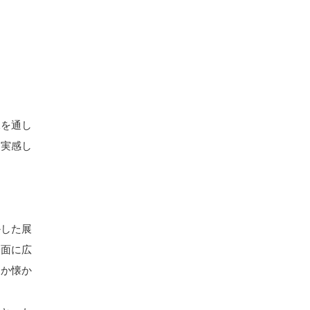
像を通し
を実感し
かした展
一面に広
こか懐か