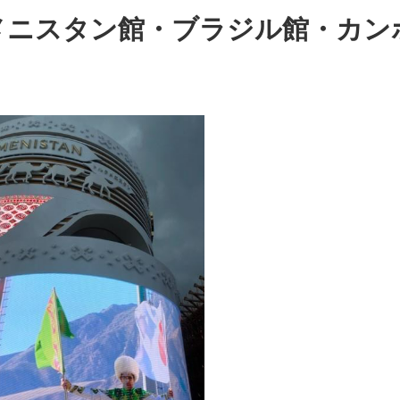
メニスタン館・ブラジル館・カン
文化資源を用いた
観光資源化・地域
活性化の試み
都市構造の文化的
視点からの再確認
とその観光の可能
性
蘇る映画史
歴史的建築・美術
の調査研究方法の
体験学習と芸術文
化の未来への継承
他文化からの視線
を追体験し、他文
化との接触・越境
を再考する
哲学カフェの運営