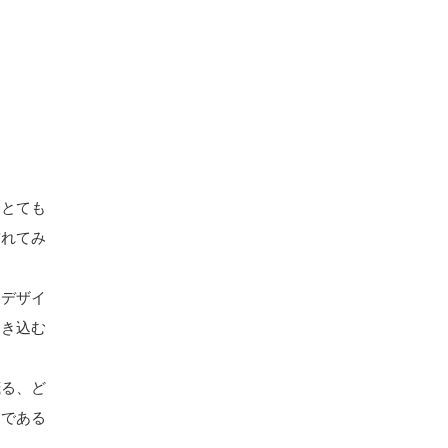
身とても
訪れてみ
るデザイ
引き込む
茂る、ど
国である