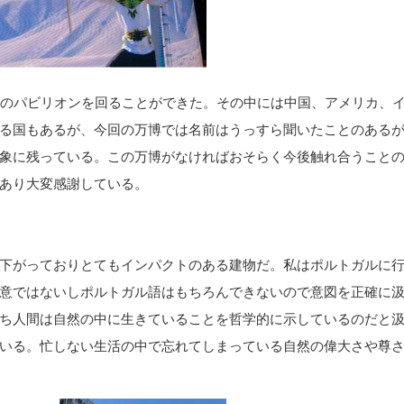
による他者との対
話実践
国内プログラム体
験記
0のパビリオンを回ることができた。その中には中国、アメリカ、
る国もあるが、今回の万博では名前はうっすら聞いたことのある
象に残っている。この万博がなければおそらく今後触れ合うこと
あり大変感謝している。
下がっておりとてもインパクトのある建物だ。私はポルトガルに
意ではないしポルトガル語はもちろんできないので意図を正確に
ち人間は自然の中に生きていることを哲学的に示しているのだと
いる。忙しない生活の中で忘れてしまっている自然の偉大さや尊