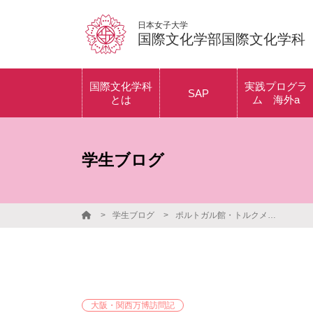
日本女子大学
国際文化学部国際文化学科
国際文化学科
実践プログラ
SAP
とは
ム 海外a
時間割紹介
アメリカ（ボスト
アメリカプロ
ン）プログラム
ム
授業紹介
学生ブログ
イギリス（オック
カナダプログ
スフォード）プロ
フランスプロ
グラム
ム
学生ブログ
ポルトガル館・トルクメニスタン館・ブラジル館・カンボジア館
オーストラリア
中国プログラ
（シドニー）プロ
グラム
海外a体験記
フランス（南仏・
パリ）プログラム
大阪・関西万博訪問記